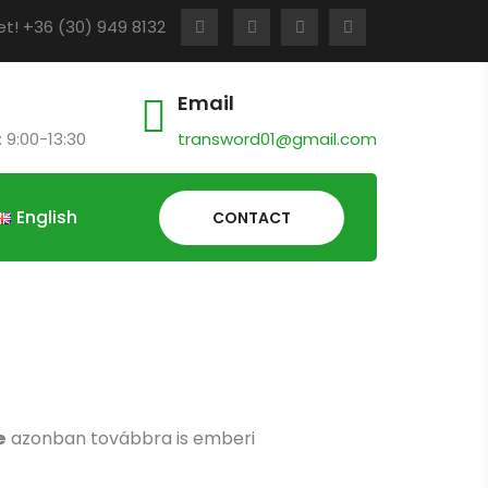
t! +36 (30) 949 8132
Email
 9:00-13:30
transword01@gmail.com
English
CONTACT
e
azonban továbbra is emberi