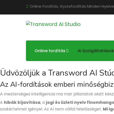
Online Fordítás, Gyorsfordítás Minden Nyelve
Online fordítás
AI Szolgáltatások
Üdvözöljük a Transword AI Stú
Az AI-fordítások emberi minőségbi
A mesterséges intelligencia ma már pillanatok alatt készí
A
hibák kijavítása
, a
jogi és üzleti nyelv finomhang
szakértelmet igényel. Az AI nem vállal felelősséget.
Mi ig