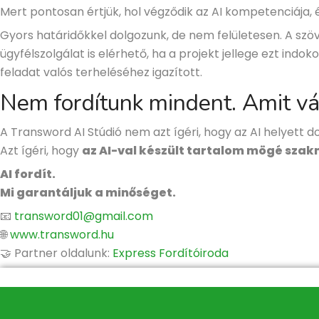
Mert pontosan értjük, hol végződik az AI kompetenciája, 
Gyors határidőkkel dolgozunk, de nem felületesen. A szöve
ügyfélszolgálat is elérhető, ha a projekt jellege ezt indok
feladat valós terheléséhez igazított.
Nem fordítunk mindent. Amit vál
A Transword AI Stúdió nem azt ígéri, hogy az AI helyett do
Azt ígéri, hogy
az AI-val készült tartalom mögé szak
AI fordít.
Mi garantáljuk a minőséget.
📧
transword01@gmail.com
🌐
www.transword.hu
🤝 Partner oldalunk:
Express Fordítóiroda