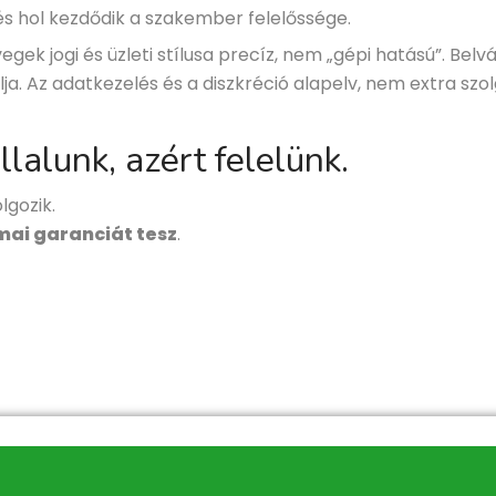
és hol kezdődik a szakember felelőssége.
gek jogi és üzleti stílusa precíz, nem „gépi hatású”. Bel
olja. Az adatkezelés és a diszkréció alapelv, nem extra szo
lalunk, azért felelünk.
lgozik.
mai garanciát tesz
.