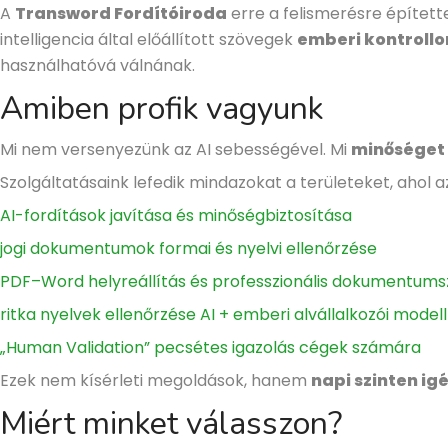
A
Transword Fordítóiroda
erre a felismerésre építette
intelligencia által előállított szövegek
emberi kontrollon
használhatóvá válnának.
Amiben profik vagyunk
Mi nem versenyezünk az AI sebességével. Mi
minőséget 
Szolgáltatásaink lefedik mindazokat a területeket, ah
AI-fordítások javítása és minőségbiztosítása
jogi dokumentumok formai és nyelvi ellenőrzése
PDF–Word helyreállítás és professzionális dokumentums
ritka nyelvek ellenőrzése AI + emberi alvállalkozói model
„Human Validation” pecsétes igazolás cégek számára
Ezek nem kísérleti megoldások, hanem
napi szinten ig
Miért minket válasszon?