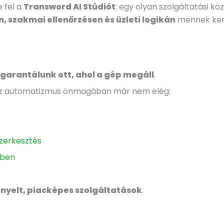
 fel a
Transword AI Stúdiót
: egy olyan szolgáltatási k
, szakmai ellenőrzésen és üzleti logikán
mennek kere
garantálunk ott, ahol a gép megáll
.
ol az automatizmus önmagában már nem elég:
zerkesztés
lben
ényelt, piacképes szolgáltatások
.