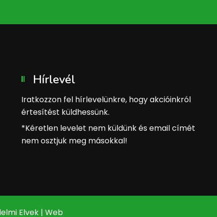
Hírlevél
Iratkozzon fel hírlevelünkre, hogy akcióinkról
értesítést küldhessünk.
*Kéretlen levelet nem küldünk és email címét
nem osztjuk meg másokkal!
elmi Elvek
|
Web