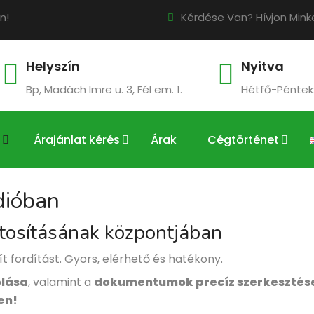
n!
Kérdése Van? Hívjon Minke
Helyszín
Nyitva
Bp, Madách Imre u. 3, Fél em. 1.
Hétfő-Péntek:
Árajánlat kérés
Árak
Cégtörténet
dióban
ztosításának központjában
t fordítást. Gyors, elérhető és hatékony.
olása
, valamint a
dokumentumok precíz szerkesztés
en!