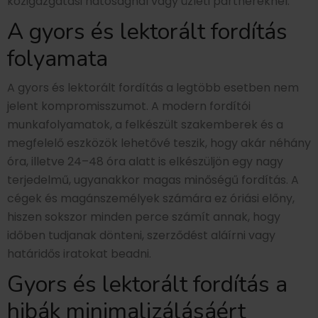
közigazgatási hatóságnál vagy üzleti partnereknél.
A gyors és lektorált fordítás
folyamata
A gyors és lektorált fordítás a legtöbb esetben nem
jelent kompromisszumot. A modern fordítói
munkafolyamatok, a felkészült szakemberek és a
megfelelő eszközök lehetővé teszik, hogy akár néhány
óra, illetve 24–48 óra alatt is elkészüljön egy nagy
terjedelmű, ugyanakkor magas minőségű fordítás. A
cégek és magánszemélyek számára ez óriási előny,
hiszen sokszor minden perce számít annak, hogy
időben tudjanak dönteni, szerződést aláírni vagy
határidős iratokat beadni.
Gyors és lektorált fordítás a
hibák minimalizálásáért