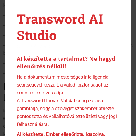
következő területeken:
Transword AI
• jogi és szerződéses dokumentumok
• pénzügyi kimutatások, éves beszámolók, számlák
Studio
• orvosi dokumentumok, leletek, diagnózisok
• okmányok: anyakönyvi kivonat, erkölcsi bizonyítvány,
AI Szolgáltatások
bizonyítvány, diploma
AI készítette a tartalmat? Ne hagyd
• műszaki leírások, kezelési útmutatók
ellenőrzés nélkül!
• weboldalak, reklámszövegek, marketinganyagok
Ha a dokumentum mesterséges intelligencia
Expressz jellegű gyors és
segítségével készült, a valódi biztonságot az
emberi ellenőrzés adja.
lektorált fordítás
A Transword Human Validation igazolása
garantálja, hogy a szöveget szakember átnézte,
Ezekben az esetekben a gyorsaság sokszor
pontosította és vállalhatóvá tette üzleti vagy jogi
elengedhetetlen – de ugyanígy a pontosság is. Egy
felhasználásra.
apró hiba vagy félrefordítás komoly
következményekkel járhat. Ezért a lektorálás egyfajta
AI készítette. Ember ellenőrizte. Igazolva.