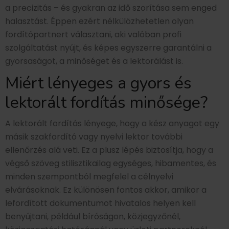
a precizitás – és gyakran az idő szorítása sem enged
halasztást. Éppen ezért nélkülözhetetlen olyan
fordítópartnert választani, aki valóban profi
szolgáltatást nyújt, és képes egyszerre garantálni a
gyorsaságot, a minőséget és a lektorálást is.
Miért lényeges a gyors és
lektorált fordítás minősége?
A lektorált fordítás lényege, hogy a kész anyagot egy
másik szakfordító vagy nyelvi lektor további
ellenőrzés alá veti. Ez a plusz lépés biztosítja, hogy a
végső szöveg stilisztikailag egységes, hibamentes, és
minden szempontból megfelel a célnyelvi
elvárásoknak. Ez különösen fontos akkor, amikor a
lefordított dokumentumot hivatalos helyen kell
benyújtani, például bíróságon, közjegyzőnél,