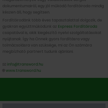
dokumentumairól, egy jól működő fordítóiroda mindig
készen áll, hogy segítsen.
Fordítóirodánk több éves tapasztalattal dolgozik, de
gyakran együttműködünk az
Express Fordítóiroda
csapatával is, akik kiegészítő nyelvi szolgáltatásokat
nyújtanak. Így ha Önnek gyors fordításra vagy
tolmácsolásra van szüksége, mi az Ön számára
megbízható partnert tudunk ajánlani.
📧
info@transword.hu
🌐
www.transword.hu