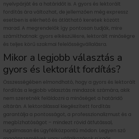
nyelvpárját és a határidőt is. A gyors és lektorált
fordítás ára változhat, de jellemzően még expressz
esetben is elérhető és átlátható keretek között
marad. A megrendelők így pontosan tudják, mire
számíthatnak: gyors elkészülésre, lektorált minőségre
és teljes körű szakmai felelősségvállalásra.
Mikor a legjobb választás a
gyors és lektorált fordítás?
Összességében elmondható, hogy a gyors és lektorált
fordítás a legjobb választás mindazok számára, akik
nem szeretnék feláldozni a minőséget a határidő
oltárán. A lektorálással kiegészített fordítás
garantálja a pontosságot, a professzionalizmust és a
megbízhatóságot – mindezt rövid átfutással,
rugalmasan és ügyfélközpontú módon. Legyen szó
magánszemélyek vagy vállalkozások sürgős