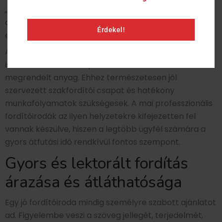
„minőségbiztosítás”, amely garantálja, hogy a
dokumentum a célnyelvben úgy hangzik, mintha
Érdekel!
eredetileg is azon a nyelven írták volna.
A gyors fordítás lehet azonban expressz szolgáltatás
is, amikor akár néhány órán belül elkészül a
megrendelt anyag. Ehhez természetesen jól
szervezett szakfordítói csapat és hatékony
munkafolyamatok szükségesek. A mai professzionális
fordítóirodák az ilyen helyzetekre kifejezetten fel
vannak készülve, hiszen a legtöbb ügyfél számára a
gyors átfutási idő rendkívül fontos szempont.
Gyors és lektorált fordítás
árazása és átláthatósága
Egy jó fordítóiroda mindig személyre szabott ajánlatot
ad. Figyelembe veszi a szöveg jellegét, terjedelmét,